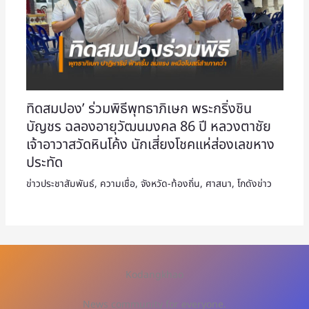
ทิดสมปอง’ ร่วมพิธีพุทธาภิเษก พระกริ่งชิน
บัญชร ฉลองอายุวัฒนมงคล 86 ปี หลวงตาชัย
เจ้าอาวาสวัดหินโค้ง นักเสี่ยงโชคแห่ส่องเลขหาง
ประทัด
ข่าวประชาสัมพันธ์
,
ความเชื่อ
,
จังหวัด-ท้องถิ่น
,
ศาสนา
,
โกดังข่าว
Kodangkhao
News community for everyone.