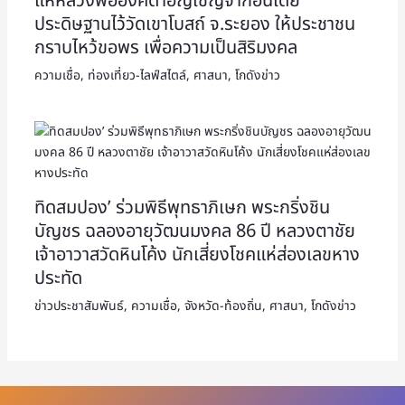
แห่หลวงพ่อองค์ดำอัญเชิญจากอินเดีย
ประดิษฐานไว้วัดเขาโบสถ์ จ.ระยอง ให้ประชาชน
กราบไหว้ขอพร เพื่อความเป็นสิริมงคล
ความเชื่อ
,
ท่องเที่ยว-ไลฟ์สไตล์
,
ศาสนา
,
โกดังข่าว
ทิดสมปอง’ ร่วมพิธีพุทธาภิเษก พระกริ่งชิน
บัญชร ฉลองอายุวัฒนมงคล 86 ปี หลวงตาชัย
เจ้าอาวาสวัดหินโค้ง นักเสี่ยงโชคแห่ส่องเลขหาง
ประทัด
ข่าวประชาสัมพันธ์
,
ความเชื่อ
,
จังหวัด-ท้องถิ่น
,
ศาสนา
,
โกดังข่าว