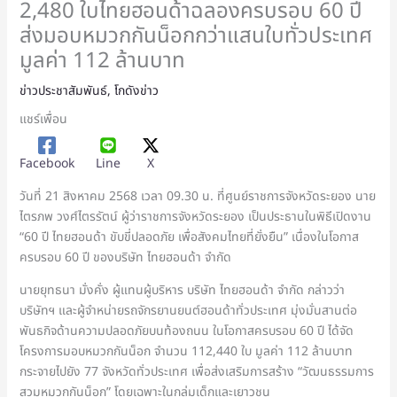
2,480 ใบไทยฮอนด้าฉลองครบรอบ 60 ปี
ส่งมอบหมวกกันน็อกกว่าแสนใบทั่วประเทศ
มูลค่า 112 ล้านบาท
ข่าวประชาสัมพันธ์
,
โกดังข่าว
แชร์เพื่อน
Facebook
Line
X
วันที่ 21 สิงหาคม 2568 เวลา 09.30 น. ที่ศูนย์ราชการจังหวัดระยอง นาย
ไตรภพ วงศ์ไตรรัตน์ ผู้ว่าราชการจังหวัดระยอง เป็นประธานในพิธีเปิดงาน
“60 ปี ไทยฮอนด้า ขับขี่ปลอดภัย เพื่อสังคมไทยที่ยั่งยืน” เนื่องในโอกาส
ครบรอบ 60 ปี ของบริษัท ไทยฮอนด้า จำกัด
นายยุทธนา มั่งคั่ง ผู้แทนผู้บริหาร บริษัท ไทยฮอนด้า จำกัด กล่าวว่า
บริษัทฯ และผู้จำหน่ายรถจักรยานยนต์ฮอนด้าทั่วประเทศ มุ่งมั่นสานต่อ
พันธกิจด้านความปลอดภัยบนท้องถนน ในโอกาสครบรอบ 60 ปี ได้จัด
โครงการมอบหมวกกันน็อก จำนวน 112,440 ใบ มูลค่า 112 ล้านบาท
กระจายไปยัง 77 จังหวัดทั่วประเทศ เพื่อส่งเสริมการสร้าง “วัฒนธรรมการ
สวมหมวกกันน็อก” โดยเฉพาะในกลุ่มเด็กและเยาวชน