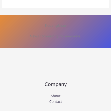
Kodangkhao
News community for everyone.
Company
About
Contact