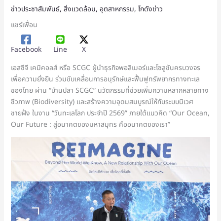
ข่าวประชาสัมพันธ์
,
สิ่งแวดล้อม
,
อุตสาหกรรม
,
โกดังข่าว
แชร์เพื่อน
Facebook
Line
X
เอสซีจี เคมิคอลส์ หรือ SCGC ผู้นำธุรกิจพอลิเมอร์และโซลูชันครบวงจร
เพื่อความยั่งยืน ร่วมขับเคลื่อนการอนุรักษ์และฟื้นฟูทรัพยากรทางทะเล
ของไทย ผ่าน “บ้านปลา SCGC” นวัตกรรมที่ช่วยเพิ่มความหลากหลายทาง
ชีวภาพ (Biodiversity) และสร้างความอุดมสมบูรณ์ให้กับระบบนิเวศ
ชายฝั่ง ในงาน “วันทะเลโลก ประจำปี 2569” ภายใต้แนวคิด “Our Ocean,
Our Future : สู่อนาคตของมหาสมุทร คืออนาคตของเรา”