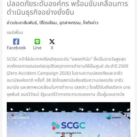
ปลอดภัยระดับองค์กร พร้อมขับเคลื่อนการ
ดำเนินธุรกิจอย่างยั่งยืน
ข่าวประชาสัมพันธ์
,
ปิโตรเลียม
,
อุตสาหกรรม
,
โกดังข่าว
แชร์เพื่อน
Facebook
Line
X
SCGC คว้าโล่ประกาศเกียรติคุณระดับ “แพลตทินัม” ซึ่งเป็นรางวัลสูงสุด
จากโครงการรณรงค์ลดอุบัติเหตุจากการทำงานให้เป็นศูนย์ ประจำปี 2569
(Zero Accident Campaign 2026) ในงานความปลอดภัยและอาชีว
อนามัยแห่งชาติ ครั้งที่ 38 จัดโดยสถาบันส่งเสริมความปลอดภัย อาชีว
อนามัย และสภาพแวดล้อมในการทำงาน (สสปท.) โดยได้รับเกียรติจาก นาย
จุลพันธ์ อมรวิวัฒน์ รัฐมนตรีว่าการกระทรวงแรงงาน เป็นผู้มอบรางวัล