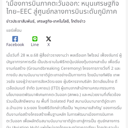
‘เมืองการบินภาคตะวันออก: หนุนเศรษฐกิจ
ไทย–EEC สู่ศูนย์กลางการบินระดับภูมิภาค
ข่าวประชาสัมพันธ์
,
เศรษฐกิจ-เทคโนโลยี
,
โกดังข่าว
แชร์เพื่อน
Facebook
Line
X
เมื่อวันที่ 28 พ.ย.68 ผู้สื่อข่าวรายงานว่า พลเรือเอก ไพโรจน์ เฟื่องจันทร์ ผู้
บัญชาการทหารเรือ เป็นประธานในพิธีกดปุ่มปล่อยตุ้มตอกเสาเข็ม เพื่อเริ่ม
งานก่อสร้าง (Groundbreaking Ceremony) โครงการทางวิ่งที่ 2 และ
ทางขับ สนามบินนานาชาติอู่ตะเภาอย่างเป็นทางการ โดยมีนายกัฬชัย เทพ
วรชัย รองผู้ว่าราชการจังหวัดระยอง ผู้บริหารจากบริษัท อิตาเลียนไทย ดี
เวล๊อปเมนต์ จำกัด (มหาชน) (ITD) ผู้แทนจากสำนักงานคณะกรรมการ
นโยบายเขตพัฒนาพิเศษภาคตะวันออก (สกพอ.) และหน่วยงานที่เกี่ยวข้อง
ร่วมเป็นสักขีพยาน ณ พื้นที่ Isolated Pad สนามบินนานาชาติอู่ตะเภา
อ.บ้านฉาง จ.ระยอง โดยพิธีดังกล่าวถือเป็น ‘หมุดหมายสำคัญ’ ของการเริ่ม
ต้นงานก่อสร้างโครงสร้างพื้นฐานหลัก ในการพัฒนาเมืองการบินภาค
ตะวันออก เพื่อผลักดันสนามบินนานาชาติอู่ตะเภาสู่การเป็น ศูนย์กลางการ
บิน (Aviation Hub) แห่งใหม่ของไทยและภูมิภาคอาเซียน โดยประธานใน