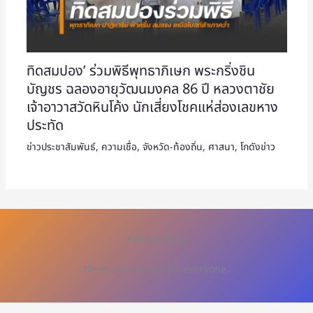
ทิดสมปอง’ ร่วมพิธีพุทธาภิเษก พระกริ่งชิน
บัญชร ฉลองอายุวัฒนมงคล 86 ปี หลวงตาชัย
เจ้าอาวาสวัดหินโค้ง นักเสี่ยงโชคแห่ส่องเลขหาง
ประทัด
ข่าวประชาสัมพันธ์
,
ความเชื่อ
,
จังหวัด-ท้องถิ่น
,
ศาสนา
,
โกดังข่าว
Kodangkhao
News community for everyone.