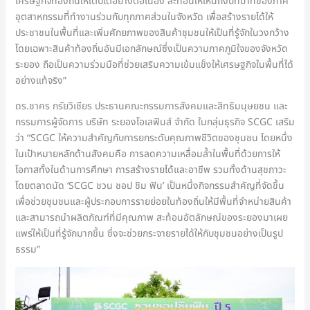
เศรษฐกิจท้องถิ่นให้เติบโตอย่างต่อเนื่อง สะท้อนให้เห็นถึงบทบาทของภาค
อุตสาหกรรมที่ทำงานร่วมกับทุกภาคส่วนในจังหวัด เพื่อสร้างรายได้ให้
ประชาชนในพื้นที่และเพิ่มศักยภาพของสินค้าชุมชนให้เป็นที่รู้จักในวงกว้าง
โดยเฉพาะสินค้าท้องถิ่นอันมีเอกลักษณ์ซึ่งเป็นความภาคภูมิใจของจังหวัด
ระยอง ถือเป็นความร่วมมือที่ช่วยเสริมความเข้มแข็งให้เศรษฐกิจในพื้นที่ได้
อย่างแท้จริง”
ดร.ชาคร กรัยวิเชียร ประธานคณะกรรมการสังคมและสิทธิมนุษยชน และ
กรรมการผู้จัดการ บริษัท ระยองโอเลฟินส์ จำกัด ในกลุ่มธุรกิจ SCGC เสริม
ว่า “SCGC ให้ความสำคัญกับการยกระดับคุณภาพชีวิตของชุมชน โดยหนึ่ง
ในเป้าหมายหลักด้านสังคมคือ การลดความเหลื่อมล้ำในพื้นที่ด้วยการให้
โอกาสทั้งในด้านการศึกษา การสร้างรายได้และอาชีพ รวมทั้งด้านสุขภาวะ
โดยตลาดนัด ‘SCGC ชวน ชอป ชิม ฟิน’ เป็นหนึ่งกิจกรรมสำคัญที่จัดขึ้น
เพื่อช่วยชุมชนและผู้ประกอบการรายย่อยในท้องถิ่นให้มีพื้นที่จำหน่ายสินค้า
และสามารถนำผลิตภัณฑ์ที่มีคุณภาพ สะท้อนอัตลักษณ์ของระยองมาเผย
แพร่ให้เป็นที่รู้จักมากขึ้น ซึ่งจะช่วยกระจายรายได้ให้กับชุมชนอย่างเป็นรูป
ธรรม”