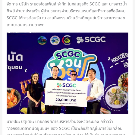
จัดการ บริษัท ระยองโอเลฟินส์ จำกัด ในกลุ่มธุรกิจ SCGC และ นางสาวน้ำ
ทิพย์ สำเภาประเสริฐ ผู้อำนวยการฝ่ายบริหารแบรนด์และกิจการเพื่อสังคม
SCGC ให้การต้อนรับ ณ ลานกิจกรรมด้านข้างตึกศูนย์บริการสาธารณสุข
เทศบาลนครมาบตาพุด
นายปิยะ ปิตุเตชะ นายกองค์การบริหารส่วนจังหวัดระยอง กล่าวว่า
“กิจกรรมตลาดนัดชุมชนฯ ของ SCGC เป็นพลังสำคัญในการขับเคลื่อน