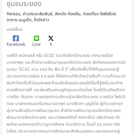
ชุมชนระยอง
กิจกรรม
,
ข่าวประชาสัมพันธ์
,
จังหวัด-ท้องถิ่น
,
ท่องเที่ยว-ไลฟ์สไตล์
,
อาหาร-เมนูเด็ด
,
โกดังข่าว
แชร์เพื่อน
Facebook
Line
X
เอสซีจี เคมิคอลส์ หรือ SCGC ร่วมกับจังหวัดระยอง เทศบาลเมือง
มาบตาพุด และสำนักงานพัฒนาชุมชนจังหวัดระยอง จัดกิจกรรมตลาดนัด
ชุมชน “SCGC ชวน ชอป ชิม ฟิน ปี 5” เพื่อเปิดพื้นที่ให้กับชุมชนและผู้
ประกอบการรายย่อย จ.ระยอง ให้มีสถานที่จัดจำหน่ายสินค้า รวมทั้งแนะนำ
สินค้าท้องถิ่นที่มีคุณภาพสะท้อนอัตลักษณ์ระยองให้เป็นที่รู้จักในวงกว้าง
ช่วยสร้างรายได้ และส่งเสริมเศรษฐกิจชุมชนต่อเนื่อง โดยได้รับเกียรติจาก
นายปิยะ ปิตุเตชะ นายกองค์การบริหารส่วนจังหวัดระยอง นายถวิล โพธิบัว
ทอง นายกเทศมนตรีนครมาบตาพุด นางจีราภา บุญไชโย ผู้อำนวยการก
ลุ่มงานส่งเสริมการพัฒนาชุมชน สำนักงานพัฒนาชุมชนจังหวัดระยอง
พัฒนาการจังหวัดระยอง และนายพงษ์ศักดิ์ คงคารัตน์ ปลัดอำเภอ เจ้า
พนักงานปกครองชำนาญการพิเศษ ร่วมเปิดงาน โดยมี ดร.ชาคร กรัย
วิเชียร ประธานคณะกรรมการสังคมและสิทธิมนุษยชน และกรรมการผู้