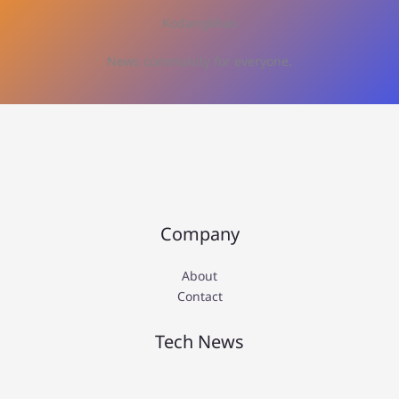
r
Kodangkhao
c
h
News community for everyone.
f
o
r
:
Company
About
Contact
Tech News