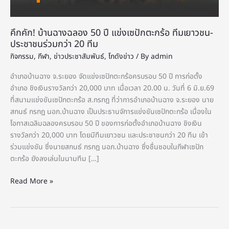
เยาวชน-
ประชาชน
คึกคัก! บ้านฉางฉลอง 50 ปี แข่งเซปักตะกร้อ ทีมเยาวชน-
ร่วม
ประชาชนร่วมกว่า 20 ทีม
กว่า
กิจกรรม
,
กีฬา
,
ข่าวประชาสัมพันธ์
,
โกดังข่าว
/ By
admin
20
ทีม
อำเภอบ้านฉาง จ.ระยอง จัดแข่งเซปักตะกร้อครบรอบ 50 ปี การก่อตั้ง
อำเภอ ชิงเงินรางวัลกว่า 20,000 บาท เมื่อเวลา 20.00 น. วันที่ 6 มิ.ย.69
ที่สนามแข่งขันเซปักตะกร้อ ส.กรกฎ ที่ว่าการอำเภอบ้านฉาง จ.ระยอง นาย
สกนธ์ กรกฎ นอภ.บ้านฉาง เป็นประธานจัการแข่งขันเซปักตะกร้อ เนื่องใน
โอกาสเฉลิมฉลองครบรอบ 50 ปี ของการก่อตั้งอำเภอบ้านฉาง ชิงเงิน
รางวัลกว่า 20,000 บาท โดยมีทีมเยาวชน และประชาชนกว่า 20 ทีม เข้า
ร่วมแข่งขัน ซึ่งนายสกนธ์ กรกฎ นอภ.บ้านฉาง ซึ่งชื่นชอบในกีฬาเซปัก
ตะกร้อ ยังลงเล่นในนามทีม […]
Read More »