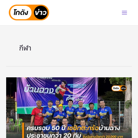
Skip
to
content
กีฬา
คึกคัก!
บ้านฉาง
ฉลอง
50
ปี
แข่ง
เซปัก
ตะกร้อ
ทีม